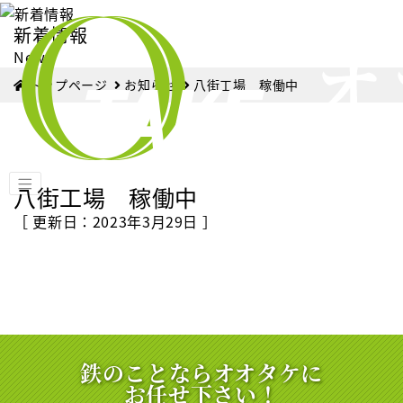
新着情報
News
トップページ
お知らせ
八街工場 稼働中
八街工場 稼働中
［ 更新日：2023年3月29日 ］
鉄のことならオオタケに
お任せ下さい！