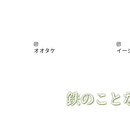
オオタケ
イー
鉄のこと