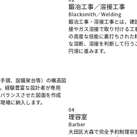
鍛冶工事／溶接工事
Blacksmith／Welding
鍛冶工事・溶接工事とは、建
接やガス溶接で取り付ける工
の高度な技能に裏打ちされた
な溶断、溶接を判断して行う
円滑に進みます。
、手摺、設備架台等）の構造図
。経験豊富な設計者が専用
でバランスさせた図面を作成
現場に納入します。
04
理容室
Barber
大田区大森で完全予約制理容