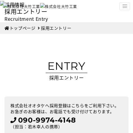
採用エントリー
Recruitment Entry
トップページ
採用エントリー
ENTRY
採用エントリー
株式会社オオタケへ採用登録はこちらをご利用下さい。
お急ぎのお客様は、お電話でも受け付けております。
090-9974-4148
（担当：若木幸人の携帯）